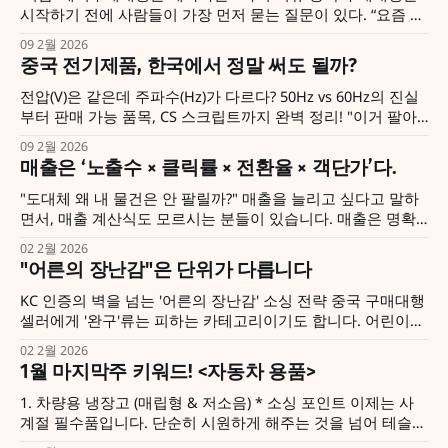
시작하기 전에 사람들이 가장 먼저 묻는 질문이 있다. “요즘 개
나소나 다 하던데, 레드오션 아닌가요?” “이제 끝물이잖아요”
09 2월 2026
유튜브에 “AI 구매대행으로 월 1000만 원” 같은 영상이 알고리
중국 전기제품, 한국에서 정말 써도 될까?
즘에 뜨기 시작했나보다. 필자가 구매대행을 시작한 6년 전에
도 레드오션이라는 말이 항상 있었는데, 지금도 그런 이야기가
전압(V)은 같은데 주파수(Hz)가 다르다? 50Hz vs 60Hz의 진실
나오는 걸 보면, 복잡한
부터 판매 가능 품목, CS 스크립트까지 완벽 정리! "이거 팔아
도 돼요?" 가장 많이 물어보시는 질문 중 하나입니다. 소싱하다
09 2월 2026
보면 소위 '대박 상품'을 발견한 것 같을 때가 있습니다. 하지만
매출은 ‘노출수 × 클릭률 × 전환율 × 객단가’다.
전기제품이라면 왠지 망설여지게 됩니다. "중국
"도대체 왜 내 물건은 안 팔릴까?" 매출을 늘리고 싶다고 말하
면서, 매출 계산식도 모르시는 분들이 있습니다. 매출은 명확
히 '공식(Formula)'이 있습니다. 매출 = 노출수 × 클릭률 × 전환
02 2월 2026
율 × 객단가 이 네 가지 변수 중 하나라도 '0'이 되면, 매출은
"어른의 장난감"은 단위가 다릅니다
'0'이 됩니다. 반대로, 각 단계를
KC 인증의 벽을 넘는 '어른의 장난감' 소싱 전략 중국 구매대행
셀러에게 '완구'류는 피하는 카테고리이기도 합니다. 어린이
제품 안전 특별법, 즉 KC 인증이라는 거대한 진입 장벽 때문입
02 2월 2026
니다. 하지만 시각을 '어린이'에서 '어른(Kidult)'으로 조금만 비
1월 마지막주 키워드! <자동차 용품>
틀면, 그곳엔 경쟁자는 적고 객단가는 높은 블루오션
1. 차량용 냉장고 (매립형 & 저소음) * 소싱 포인트 이제는 사
계절 필수품입니다. 단순히 시원하게 해주는 것을 넘어 테슬라
모델 Y/3의 트렁크 하단이나 아이오닉의 센터 콘솔에 딱 맞는