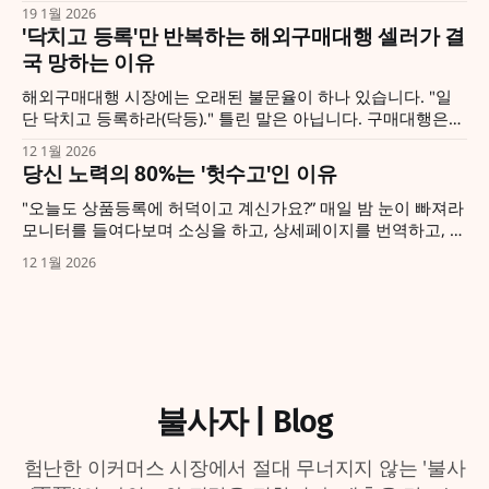
요? 바로 '내 돈 주고 사긴 아깝지만, 남이 사주면 너무나 좋은'
19 1월 2026
그런 물건입니다. 국내 마트에 깔린 흔한 선물 세트는 잊으세
'닥치고 등록'만 반복하는 해외구매대행 셀러가 결
요. 우리는 국내엔 없고, 오직 해외에만 있는 것을 팝니다. 작고
국 망하는 이유
저렴해서 티도 안
해외구매대행 시장에는 오래된 불문율이 하나 있습니다. "일
단 닥치고 등록하라(닥등)." 틀린 말은 아닙니다. 구매대행은
본질적으로 '확률 게임'이니까요. 상품 100개를 올린 사람보다
12 1월 2026
1,000개를 올린 사람의 판매 확률이 높은 건 당연한 수학적 이
당신 노력의 80%는 '헛수고'인 이유
치입니다. 하지만 맹목적인 '닥등'은 눈을 감고 기관총을 난사
하는 것과 같습니다. 총알(
"오늘도 상품등록에 허덕이고 계신가요?” 매일 밤 눈이 빠져라
모니터를 들여다보며 소싱을 하고, 상세페이지를 번역하고, 상
품을 등록합니다. 분명 남들보다 덜 자고 더 일했는데, 왜 매출
12 1월 2026
은 늘 제자리일까요? 혹시 '열심히 하면 언젠가는 터지겠지'라
는 막연한 희망 고문 속에 자신을 가두고 있진 않나요? 사실 여
러분의 노력 중 80%는, 냉정하게
불사자 | Blog
험난한 이커머스 시장에서 절대 무너지지 않는 '불사