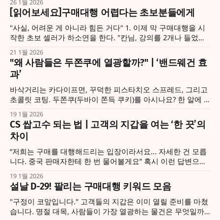
26 1월 2026
제품이 대세입니다. * 주의사항 컴프레서 방식은 전파법 대상
[읽어보세요]구매대행 어렵다는 초보분들에게
이지만 개인 사용 목적 1대는 통관 가능합니다. 단, 냉매 가스
때문에 반드시 해상 운송을 이용하고 파손 방지
"사실, 어려운 게 아니라 힘든 거다" 1. 이제 막 구매대행을 시
작한 초보 셀러가 하소연을 한다. "칸님, 강의를 2개나 들었는
데도 키워드를 어떻게 잡는지 모르겠고, 상품명 짓는 게 너무
21 1월 2026
어려워요ㅜ" 정신이 번쩍 드는 소리다. 2. 구매대행이 어렵다
"왜 사람들은 두쫀쿠에 열광할까?" | ‘밴드웨건 효
는 말, 정말 지겹도록 듣는다. 유튜브를 보고 온 사람도, 비싼
과’
강의를 결제한
바삭거리는 카다이프면, 꾸덕한 피스타치오 스프레드, 그리고
초콜릿 코팅. 두쫀쿠(두바이 쫀득 쿠키)를 아시나요? 한 알에 9
천 원까지도 하는 이 디저트를 구하기 위해 사람들은 전화를
19 1월 2026
돌리고 '오픈런'을 마다하지 않습니다. 혹시 여러분도 그 대열
CS 쌉고수 되는 법 | 고객의 지갑을 여는 ‘한 끗’의
에 합류해보신 적 없나요? 맛이 궁금해서였을 수도 있지만, 진
차이
짜 이유는 마음속 깊은 곳에 있는 이
“저희는 구매를 대행해드리는 입장이라서요... 자세한 건 모릅
니다. 중국 판매자한테 한 번 물어볼게요” 혹시 이런 답변으로
고객을 돌려보내고 계시진 않나요? 이런 말을 들은 고객은 구
19 1월 2026
매할 생각이 있다가도 없어집니다. ‘결국 중국에서 떼다 파는
설날 D-29! 팔리는 구매대행 키워드 모음
거네’ ‘이 판매자는 제품에 대해 잘 모르는구나’ 이렇게 여러분
은 수많은 해외 플랫폼과 저가 경쟁자들 사이에서 경쟁력을 잃
"구정이 코앞입니다." 고객들의 지갑은 이미 열릴 준비를 마쳤
게 됩니다. 저라면
습니다. 명절 대목, 사람들이 가장 열광하는 물건은 무엇일까